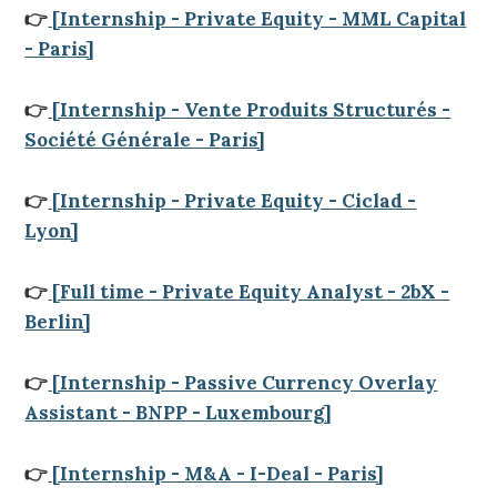
👉
[Internship - Private Equity - MML Capital
- Paris]
👉
[Internship - Vente Produits Structurés -
Société Générale - Paris]
👉
[Internship - Private Equity - Ciclad -
Lyon]
👉
[Full time - Private Equity Analyst - 2bX -
Berlin]
👉
[Internship - Passive Currency Overlay
Assistant - BNPP - Luxembourg]
👉
[Internship - M&A - I-Deal - Paris]