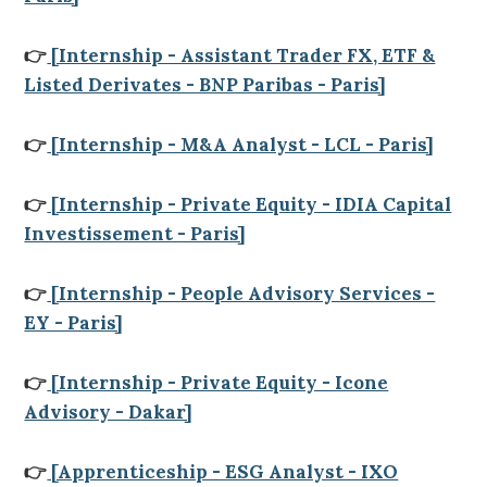
👉
[Internship - Assistant Trader FX, ETF &
Listed Derivates - BNP Paribas - Paris]
👉
[Internship - M&A Analyst - LCL - Paris]
👉
[Internship - Private Equity - IDIA Capital
Investissement - Paris]
👉
[Internship - People Advisory Services -
EY - Paris]
👉
[Internship - Private Equity - Icone
Advisory - Dakar]
👉
[Apprenticeship - ESG Analyst - IXO