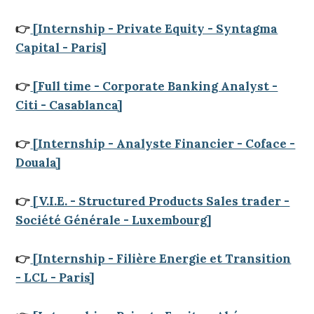
👉
[Internship - Private Equity - Syntagma
Capital - Paris]
👉
[Full time - Corporate Banking Analyst -
Citi - Casablanca]
👉
[Internship - Analyste Financier - Coface -
Douala]
👉
[V.I.E. - Structured Products Sales trader -
Société Générale - Luxembourg]
👉
[Internship - Filière Energie et Transition
- LCL - Paris]