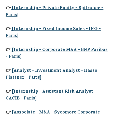
👉
[Internship - Private Equity - Bpifrance -
Paris]
👉
[Internship - Fixed Income Sales - ING -
Paris]
👉
[Internship - Corporate M&A - BNP Paribas
- Paris]
👉
[Analyst - Investment Analyst - Hasso
Plattner - Paris]
👉
[Internship - Assistant Risk Analyst -
CACIB - Paris]
👉
[Associate - M&A - Sycomore Corporate