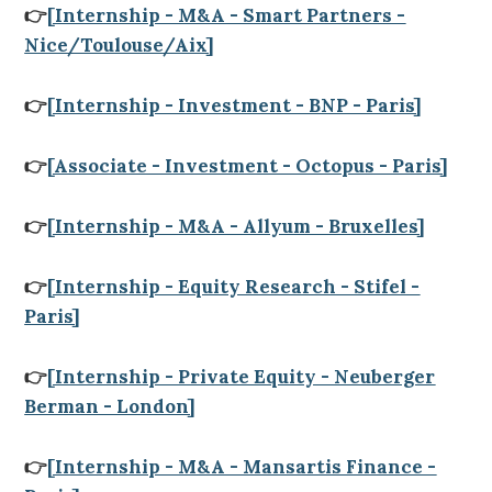
👉
[Internship - M&A - Smart Partners -
Nice/Toulouse/Aix]
👉
[Internship - Investment - BNP - Paris]
👉
[Associate - Investment - Octopus - Paris]
👉
[Internship - M&A - Allyum - Bruxelles]
👉
[Internship - Equity Research - Stifel -
Paris]
👉
[Internship - Private Equity - Neuberger
Berman - London]
👉
[Internship - M&A - Mansartis Finance -