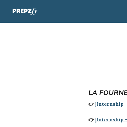
LA FOURNEE
👉
[Internship 
👉
[Internship 