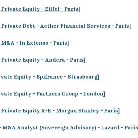
Private Equity - Eiffel - Paris]
 Private Debt - Aether Financial Services - Paris]
 M&A - In Extenso - Paris]
 Private Equity - Andera - Paris]
ivate Equity - Bpifrance - Strasbourg]
ivate Equity - Partners Group - London]
 Private Equity R-E - Morgan Stanley - Paris]
- M&A Analyst (Sovereign Advisory) - Lazard - Paris