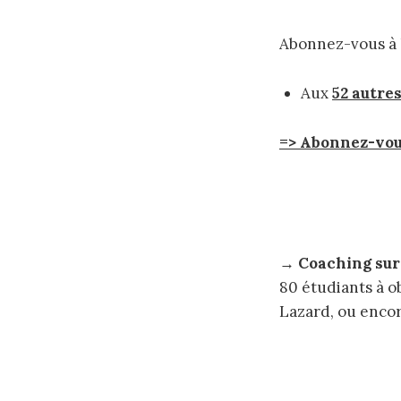
Abonnez-vous à 
Aux
52 autre
=> Abonnez-vous
→
Coaching sur
80 étudiants à o
Lazard, ou encor