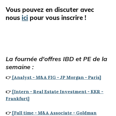
Vous pouvez en discuter avec
nous
ici
pour vous inscrire !
La fournée d'offres IB
D et PE de la
semaine :
👉
[Analyst - M&A FIG - JP Morgan - Paris]
👉
[Intern - Real Estate Investment - KKR -
Frankfurt]
👉
[Full time - M&A Associate - Goldman