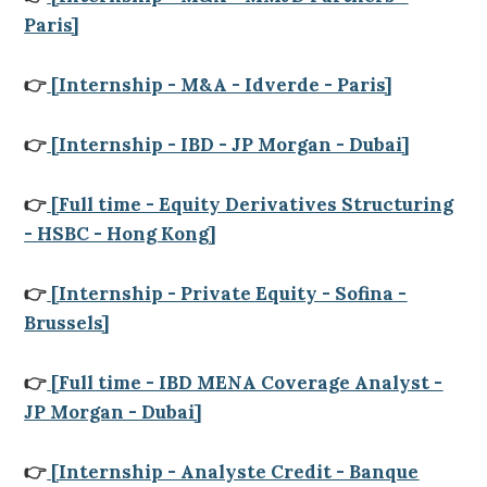
Paris]
👉
[Internship - M&A - Idverde - Paris]
👉
[Internship - IBD - JP Morgan - Dubai]
👉
[Full time - Equity Derivatives Structuring
- HSBC - Hong Kong]
👉
[Internship - Private Equity - Sofina -
Brussels]
👉
[Full time - IBD MENA Coverage Analyst -
JP Morgan - Dubai]
👉
[Internship - Analyste Credit - Banque