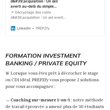
d&#39;acquisition : Un œil
averti au-delà du simple…
📌 Décryptage des coûts
d&#39;acquisition : Un œil averti
au-delà du simple coût
d&#39;achat ! ✅ Le Principe Une
LinkedIn
PREPZfy
acquisition peut ouvrir la porte à
des opportunités…
FORMATION INVESTMENT
BANKING / PRIVATE EQUITY
🚨 Lorsque vous êtes prêt à décrocher le stage
ou CDI idéal, PREPZfy vous propose 2 solutions
pour vous accompagner :
→
Coaching sur-mesure 1-on-1
: notre méthode
de travail éprouvée a amené plus de 30 étudiants