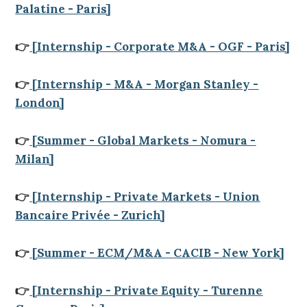
Palatine - Paris]
👉
[Internship - Corporate M&A - OGF - Paris]
👉
[Internship - M&A - Morgan Stanley -
London]
👉
[Summer - Global Markets - Nomura -
Milan]
👉
[Internship - Private Markets - Union
Bancaire Privée - Zurich]
👉
[Summer - ECM/M&A - CACIB - New York]
👉
[Internship - Private Equity - Turenne