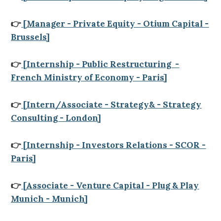
👉
[Manager - Private Equity - Otium Capital -
Brussels]
👉
[Internship - Public Restructuring -
French Ministry of Economy - Paris]
👉
[Intern/Associate - Strategy& - Strategy
Consulting - London]
👉
[Internship - Investors Relations - SCOR -
Paris]
👉
[Associate - Venture Capital - Plug & Play
Munich - Munich]