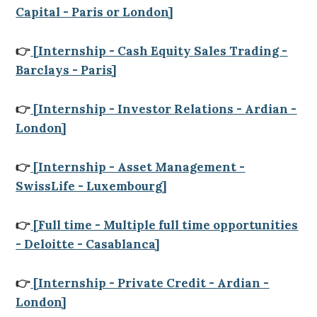
Capital - Paris or London]
👉
[Internship - Cash Equity Sales Trading -
Barclays - Paris]
👉
[Internship - Investor Relations - Ardian -
London]
👉
[Internship - Asset Management -
SwissLife - Luxembourg]
👉
[Full time - Multiple full time opportunities
- Deloitte - Casablanca]
👉
[Internship - Private Credit - Ardian -
London]