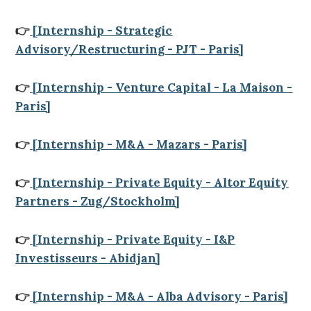
👉
[Internship - Strategic
Advisory/Restructuring - PJT - Paris]
👉
[Internship - Venture Capital - La Maison -
Paris]
👉
[Internship - M&A - Mazars - Paris]
👉
[Internship - Private Equity - Altor Equity
Partners - Zug/Stockholm]
👉
[Internship - Private Equity - I&P
Investisseurs - Abidjan]
👉
[Internship - M&A - Alba Advisory - Paris]