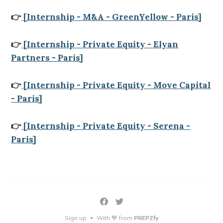
👉
[Internship - M&A - GreenYellow - Paris]
👉
[Internship - Private Equity - Elyan
Partners - Paris]
👉
[Internship - Private Equity - Move Capital
- Paris]
👉
[Internship - Private Equity - Serena -
Paris]
Sign up
With 💙 from
PREPZfy
•