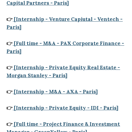
Capital Partners - Paris]
👉
[Internship - Venture Capiutal - Ventech -
Paris]
👉
[Full time - M&A - PAX Corporate Finance -
Paris]
👉
[Internship - Private Equity Real Estate -
Morgan Stanley - Paris]
👉
[Internship - M&A - AXA - Paris]
👉
[Internship - Private Equity - IDI - Paris]
👉
[Full time - Project Finance & Investment