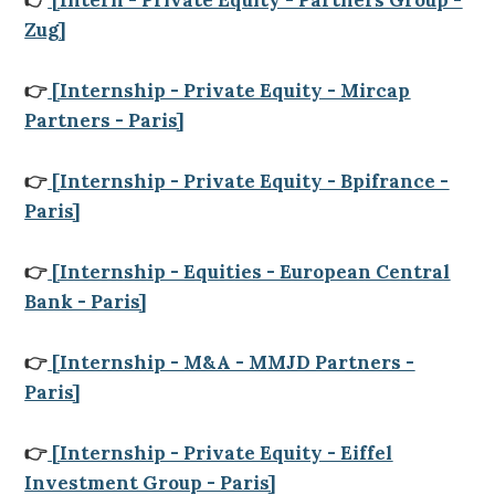
👉
[Intern - Private Equity - Partners Group -
Zug]
👉
[Internship - Private Equity - Mircap
Partners - Paris]
👉
[Internship - Private Equity - Bpifrance -
Paris]
👉
[Internship - Equities - European Central
Bank - Paris]
👉
[Internship - M&A - MMJD Partners -
Paris]
👉
[Internship - Private Equity - Eiffel
Investment Group - Paris]